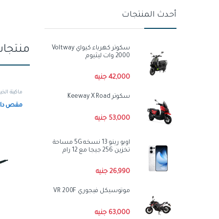
أحدث المنتجات
منتجات
سكوتر كهرباء كيواي Voltway
2000 وات ليثيوم
42,000
جنيه
ماكينة الخي
سكوتر Keeway X Road
مقص دائري ٢.٥ ” من
53,000
جنيه
اوبو رينو 13 نسخه 5G مساحة
تخزين 256 جيجا مع 12 رام
26,990
جنيه
موتوسيكل فيجوري VR 200F
63,000
جنيه