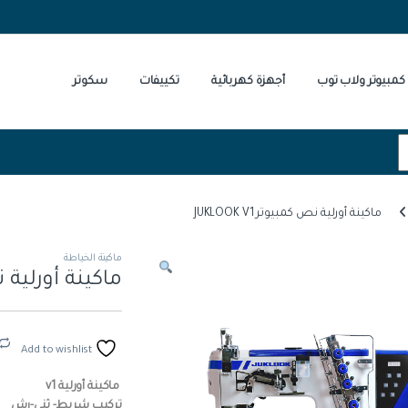
كمبيوتر ولاب توب
أجهزة كهربائية
تكييفات
سكوتر
ماكينة أورلية نص كمبيوتر JUKLOOK V1
ماكينة الخياطة
ماكينة أورلية نص كم
Add to wishlist
ماكينة أورلية v1
تركيب شريط- ثنى-رش