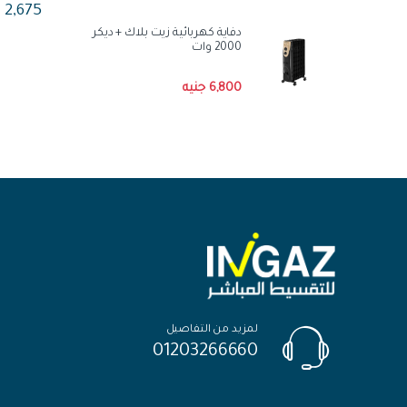
2,675
هناك العد
دفاية كهربائية زيت بلاك + ديكر
2000 وات
6,800
جنيه
لمزيد من التفاصيل
01203266660