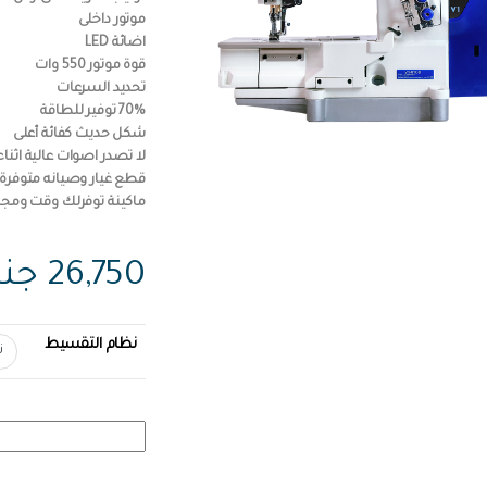
موتور داخلى
اضائة LED
قوة موتور 550 وات
تحديد السرعات
70% توفير للطاقة
شكل حديث كفائة أعلى
لا تصدر اصوات عالية اثن
قطع غيار وصيانه متوفرة
ماكينة توفرلك وقت ومجهو
26,750
جني
نظام التقسيط
ماكينة أورلية نص كمبيوتر UKLOOK V1 quantity