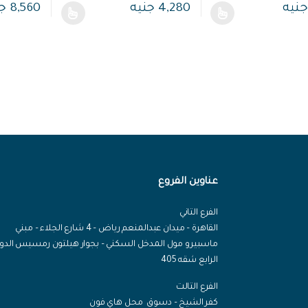
جنيه
4,280
جنيه
8,560
ج
يد من الأشكال المختلفة لهذا المنتج. يمكن اختيار الخيارات على صفحة المنتج
هناك العديد من الأشكال المختلفة لهذا المنتج. يمكن
هناك العديد
عناوين الفروع
الفرع التاني
القاهرة – ميدان عبدالمنعم رياض – 4 شارع الجلاء – مبني
ماسبيرو مول المدخل السكني – بجوار هيلتون رمسيس الدور
الرابع شقه 405
الفرع التالت
كفر الشيخ – دسوق محل هاي فون